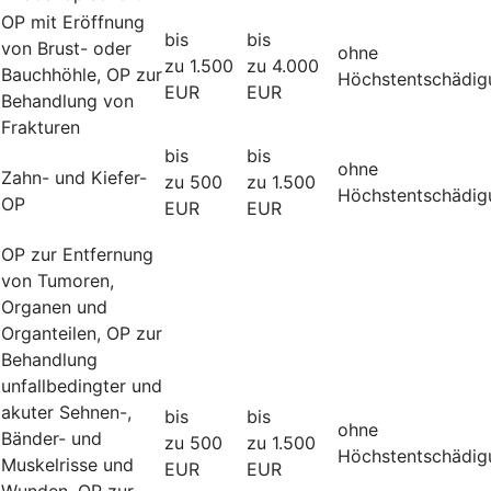
OP mit Eröffnung
bis
bis
von Brust- oder
ohne
zu 1.500
zu 4.000
Bauchhöhle, OP zur
Höchstentschädig
EUR
EUR
Behandlung von
Frakturen
bis
bis
ohne
Zahn- und Kiefer-
zu 500
zu 1.500
Höchstentschädig
OP
EUR
EUR
OP zur Entfernung
von Tumoren,
Organen und
Organteilen, OP zur
Behandlung
unfallbedingter und
akuter Sehnen-,
bis
bis
ohne
Bänder- und
zu 500
zu 1.500
Höchstentschädig
Muskelrisse und
EUR
EUR
Wunden, OP zur