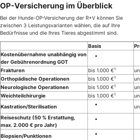
OP-Versicherung im Überblick
Bei der Hunde-OP-Versicherung der R+V können Sie
zwischen 3 Leistungsvarianten wählen, die auf Ihre
Bedürfnisse und die Ihres Tieres abgestimmt sind.
Basis
P
Kostenübernahme unabhängig von
der Gebührenordnung GOT
1
Frakturen
bis 1.000 €
un
1
Orthopädische Operationen
bis 1.000 €
un
1
Neurologische Operationen
bis 1.000 €
un
1
Weichteilchirurgie
bis 1.000 €
un
Kastration/Sterilisation
un
Reiseschutz (50 % Erstattung,
max. 2.000 € pro Jahr)
Biopsien/Punktionen