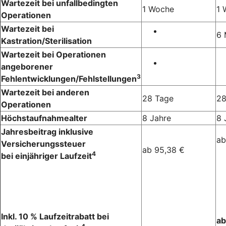
Wartezeit bei unfallbedingten
1 Woche
1 
Operationen
Wartezeit bei
6 
Kastration/Sterilisation
Wartezeit bei Operationen
angeborener
3
Fehlentwicklungen/Fehlstellungen
Wartezeit bei anderen
28 Tage
28
Operationen
Höchstaufnahmealter
8 Jahre
8 
Jahresbeitrag inklusive
ab
Versicherungssteuer
ab 95,38 €
4
bei einjähriger Laufzeit
Inkl. 10 % Laufzeitrabatt bei
ab