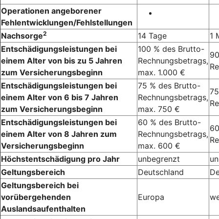
Operationen angeborener
Fehlentwicklungen/Fehlstellungen
2
Nachsorge
14 Tage
1 
Entschädigungsleistungen bei
100 % des Brutto-
90
einem Alter von bis zu 5 Jahren
Rechnungsbetrags,
Re
zum Versicherungsbeginn
max. 1.000 €
Entschädigungsleistungen bei
75 % des Brutto-
75
einem Alter von 6 bis 7 Jahren
Rechnungsbetrags,
Re
zum Versicherungsbeginn
max. 750 €
Entschädigungsleistungen bei
60 % des Brutto-
60
einem Alter von 8 Jahren zum
Rechnungsbetrags,
Re
Versicherungsbeginn
max. 600 €
Höchstentschädigung pro Jahr
unbegrenzt
un
Geltungsbereich
Deutschland
De
Geltungsbereich bei
vorübergehenden
Europa
we
Auslandsaufenthalten