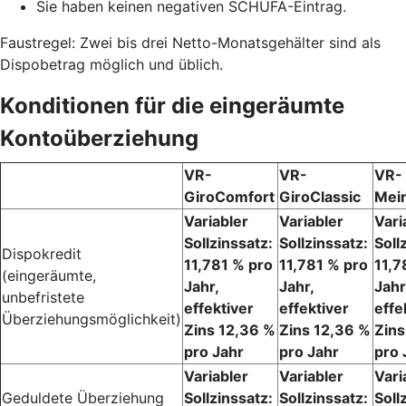
Sie haben keinen negativen SCHUFA-Eintrag.
Faustregel: Zwei bis drei Netto-Monatsgehälter sind als
Dispobetrag möglich und üblich.
Konditionen für die eingeräumte
Kontoüberziehung
VR-
VR-
VR-
GiroComfort
GiroClassic
Mei
Variabler
Variabler
Vari
Sollzinssatz:
Sollzinssatz:
Soll
Dispokredit
11,781 % pro
11,781 % pro
11,7
(eingeräumte,
Jahr,
Jahr,
Jahr
unbefristete
effektiver
effektiver
effe
Überziehungsmöglichkeit)
Zins 12,36 %
Zins 12,36 %
Zins
pro Jahr
pro Jahr
pro 
Variabler
Variabler
Vari
Geduldete Überziehung
Sollzinssatz:
Sollzinssatz:
Soll