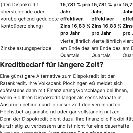
(den Dispokredit
15,781 % pro
15,781 % pro
15,7
übersteigende oder
Jahr,
Jahr,
Jahr
vorübergehend geduldete
effektiver
effektiver
effe
Kontoüberziehung)
Zins 16,83 %
Zins 16,83 %
Zins
pro Jahr
pro Jahr
pro 
vierteljährlich
vierteljährlich
viert
Zinsbelastungsperiode
am Ende des
am Ende des
am 
Quartals
Quartals
Quar
Kreditbedarf für längere Zeit?
Eine günstigere Alternative zum Dispokredit ist der
Ratenkredit. Ihre Volksbank Plochingen eG meldet sich
spätestens dann mit Finanzierungsvorschlägen bei Ihnen,
wenn Sie Ihren Dispokredit länger als sechs Monate in
Anspruch nehmen und in dieser Zeit den vereinbarten
Höchstbetrag annähernd oder gar vollständig nutzen.
Denn der Dispokredit dient dazu, Ihre finanzielle Flexibilität
kurzfristig zu verbessern und ist nicht für eine dauerhafte
Nutzung vorgesehen. Vereinbaren Sie einfach einen