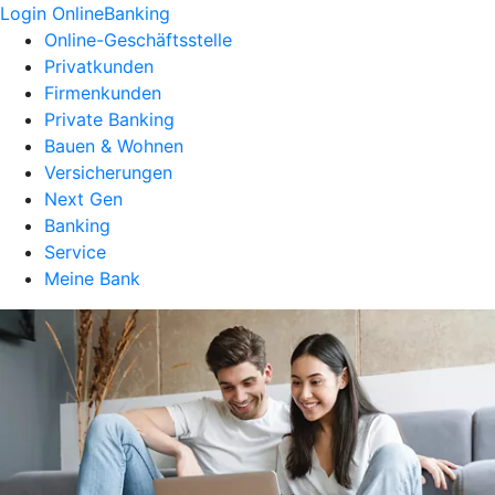
Login OnlineBanking
Online-Geschäftsstelle
Privatkunden
Firmenkunden
Private Banking
Bauen & Wohnen
Versicherungen
Next Gen
Banking
Service
Meine Bank