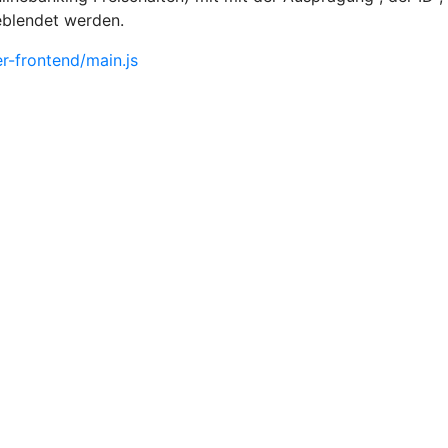
eblendet werden.
-frontend/main.js