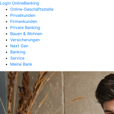
Login OnlineBanking
Online-Geschäftsstelle
Privatkunden
Firmenkunden
Private Banking
Bauen & Wohnen
Versicherungen
Next Gen
Banking
Service
Meine Bank