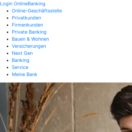
Login OnlineBanking
Online-Geschäftsstelle
Privatkunden
Firmenkunden
Private Banking
Bauen & Wohnen
Versicherungen
Next Gen
Banking
Service
Meine Bank