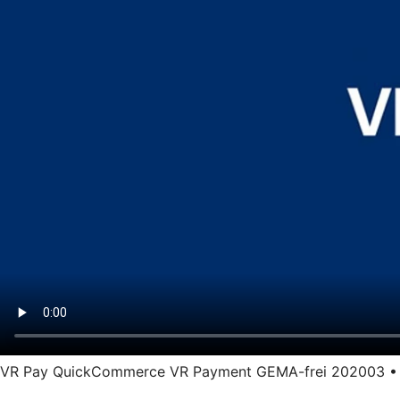
VR Pay QuickCommerce VR Payment GEMA-frei 202003 • Län